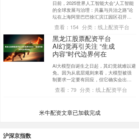
日前，2025世界人工智能大会“人工智能
的全球发展与治理：共赢与共治之路”论
坛在上海阿里巴巴徐汇滨江园区召开。
本次论坛聚焦人工智能全球治理框架协
查看：
154
分类：
线上配资平台
同建设，倡导以“....
黑龙江股票配资平台
AI幻觉再引关注 “生成
内容”时代边界何在
AI大模型自诞生之日起，其幻觉就难以避
免。因为从底层规则来看，大模型被强
制要求一定要有回应，但它确实会出现
无法回答的情况，自然就会胡说八道。
查看：
79
分类：
线上配资平台
一边是厂商不断加高的....
米牛配资文章已加载完成
沪深京指数