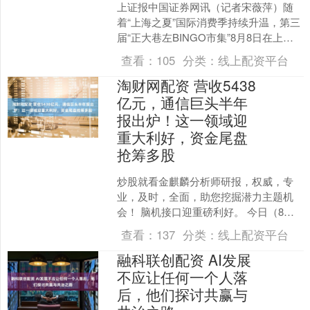
上证报中国证券网讯（记者宋薇萍）随
着“上海之夏”国际消费季持续升温，第三
届“正大巷左BINGO市集”8月8日在上海
市浦东新区陆家嘴富城路限时步行街启
查看：
105
分类：
线上配资平台
幕。本届市集....
淘财网配资 营收5438
亿元，通信巨头半年
报出炉！这一领域迎
重大利好，资金尾盘
抢筹多股
炒股就看金麒麟分析师研报，权威，专
业，及时，全面，助您挖掘潜力主题机
会！ 脑机接口迎重磅利好。 今日（8月7
日）沪指盘中再创年内新高。稀土永磁
查看：
137
分类：
线上配资平台
板块午后爆发，半导....
融科联创配资 AI发展
不应让任何一个人落
后，他们探讨共赢与