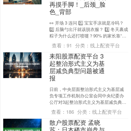
再摸手脚！_后颈_脸
色_背部
👀 开场 3 连问 1️⃣ 宝宝手凉就是冷吗？
2️⃣ 后脑勺出汗就该脱衣服？ 3️⃣ 冬天裹成
粽子为什么还打喷嚏？90% 的家长靠“摸
手脚”判断，结果不是多穿....
查看：
91
分类：
线上配资平台
耒阳股票配资平台 3
起整治形式主义为基
层减负典型问题被通
报
日前，中央层面整治形式主义为基层减
负专项工作机制办公室会同中央纪委办
公厅对3起整治形式主义为基层减负典型
问题进行通报。具体如下： 1.广西壮族
查看：
186
分类：
线上配资平台
自治区桂林市恭城瑶....
散户股票配资 孟晓
苏：日本楼市崩盘与