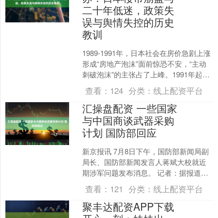
二十年低迷，政策失
误与舆情失控的历史
教训
1989-1991年，日本社会在房价急剧上涨
形成“房地产泡沫”面前惊恐不安，“主动
刺破泡沫”的主张占了上峰。1991年起日
本央行通过连续加息，触发了楼市崩
查看：
124
分类：
线上配资平台
盘。泡....
汇操盘配资 一些国家
与中国商谈武器采购
计划 国防部回应
新京报讯 7月8日下午，国防部新闻局副
局长、国防部新闻发言人蒋斌大校就近
期涉军问题发布消息。 记者：据报道，
一些国家与中国商谈包括歼-10战斗机在
查看：
121
分类：
线上配资平台
内的武器采购计....
聚丰达配资APP下载