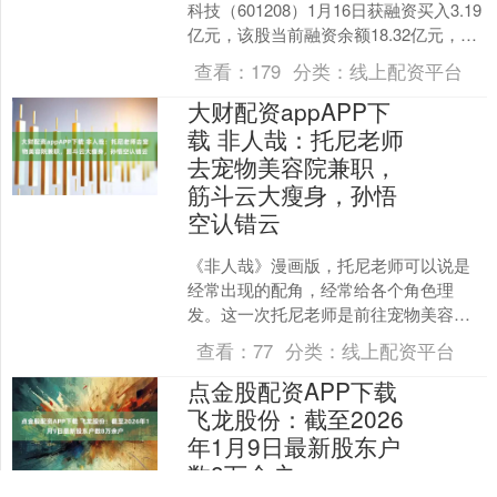
科技（601208）1月16日获融资买入3.19
亿元，该股当前融资余额18.32亿元，占
流通市值的6.42%，超过历史9....
查看：
179
分类：
线上配资平台
大财配资appAPP下
载 非人哉：托尼老师
去宠物美容院兼职，
筋斗云大瘦身，孙悟
空认错云
《非人哉》漫画版，托尼老师可以说是
经常出现的配角，经常给各个角色理
发。这一次托尼老师是前往宠物美容院
兼职。筋斗云刚好被孙悟空送过来剃
查看：
77
分类：
线上配资平台
毛，托尼老师在不知道该怎么剪....
点金股配资APP下载
飞龙股份：截至2026
年1月9日最新股东户
数8万余户