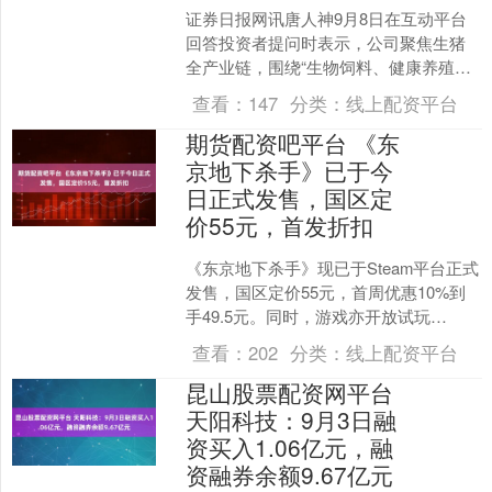
证券日报网讯唐人神9月8日在互动平台
回答投资者提问时表示，公司聚焦生猪
全产业链，围绕“生物饲料、健康养殖、
品牌肉品”三大产业经营。目前公司暂无
查看：
147
分类：
线上配资平台
开展宠物饲料相关业....
期货配资吧平台 《东
京地下杀手》已于今
日正式发售，国区定
价55元，首发折扣
《东京地下杀手》现已于Steam平台正式
发售，国区定价55元，首周优惠10%到
手49.5元。同时，游戏亦开放试玩
Demo，内含游戏内精选的教学关卡、主
查看：
202
分类：
线上配资平台
线战斗关卡....
昆山股票配资网平台
天阳科技：9月3日融
资买入1.06亿元，融
资融券余额9.67亿元