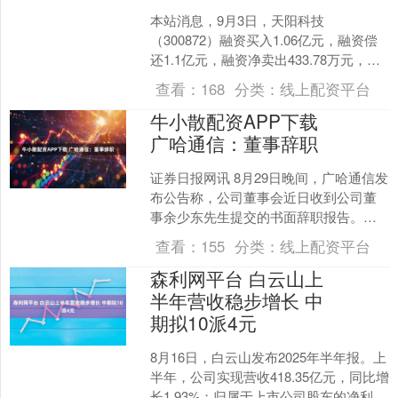
本站消息，9月3日，天阳科技
（300872）融资买入1.06亿元，融资偿
还1.1亿元，融资净卖出433.78万元，融
资余额9.66亿元，近20个交易日中有12
查看：
168
分类：
线上配资平台
个....
牛小散配资APP下载
广哈通信：董事辞职
证券日报网讯 8月29日晚间，广哈通信发
布公告称，公司董事会近日收到公司董
事余少东先生提交的书面辞职报告。余
少东先生因工作调整原因，向董事会辞
查看：
155
分类：
线上配资平台
去公司董事职务。余....
森利网平台 白云山上
半年营收稳步增长 中
期拟10派4元
8月16日，白云山发布2025年半年报。上
半年，公司实现营收418.35亿元，同比增
长1.93%；归属于上市公司股东的净利润