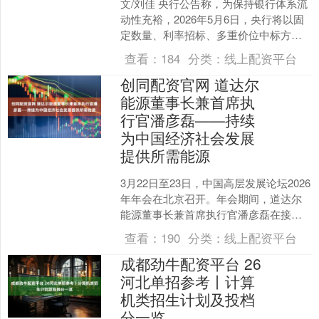
文/刘佳 央行公告称，为保持银行体系流
动性充裕，2026年5月6日，央行将以固
定数量、利率招标、多重价位中标方式
开展3000亿元买断式逆回购操作，期限
查看：
184
分类：
线上配资平台
为3个月（....
创同配资官网 道达尔
能源董事长兼首席执
行官潘彦磊——持续
为中国经济社会发展
提供所需能源
3月22日至23日，中国高层发展论坛2026
年年会在北京召开。年会期间，道达尔
能源董事长兼首席执行官潘彦磊在接受
媒体采访时表示，中欧之间在能源战略
查看：
190
分类：
线上配资平台
上具有高度协同....
成都劲牛配资平台 26
河北单招参考丨计算
机类招生计划及投档
分一览