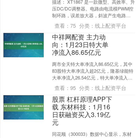
描述： XT1867 是一款微型、高效率、升
压DC/DC调整器。电路由电流模PWM控
制环路，误差放大器，斜波产生电路，
比较器和一个功率开关等模块组成。该
查看：
75
分类：
线上配资平台
芯片可....
中祥网配资 主力动
向：1月23日特大单
净流入86.65亿元
两市全天特大单净流入86.65亿元，其中
83股特大单净流入超2亿元，隆基绿能特
大单净流入26.54亿元，特大单净流入资
金居首。 沪指今日收盘上涨0.33%。资
查看：
95
分类：
线上配资平台
金....
股票 杠杆原理APP下
载 东材科技：1月16
日获融资买入3.19亿
元
同花顺（300033）数据中心显示，东材