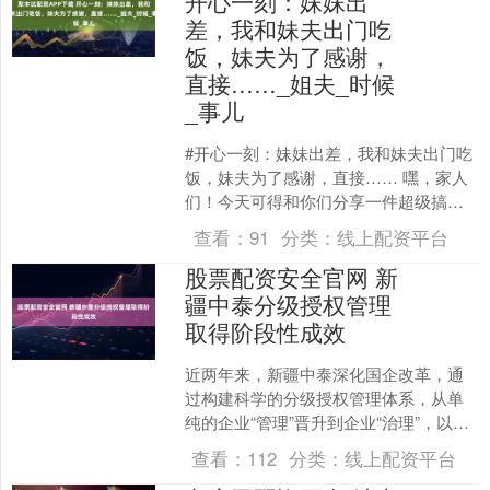
开心一刻：妹妹出
差，我和妹夫出门吃
饭，妹夫为了感谢，
直接……_姐夫_时候
_事儿
#开心一刻：妹妹出差，我和妹夫出门吃
饭，妹夫为了感谢，直接…… 嘿，家人
们！今天可得和你们分享一件超级搞笑
的事儿，那可真是让人笑到肚子疼，现
查看：
91
分类：
线上配资平台
在想起来都忍不住捧腹....
股票配资安全官网 新
疆中泰分级授权管理
取得阶段性成效
近两年来，新疆中泰深化国企改革，通
过构建科学的分级授权管理体系，从单
纯的企业“管理”晋升到企业“治理”，以清
晰的权责系统铺就企业运营的高速轨
查看：
112
分类：
线上配资平台
道。 针对企业规模不....