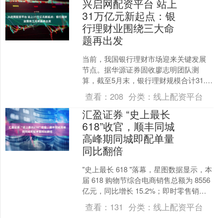
兴启网配资平台 站上
31万亿元新起点：银
行理财业围绕三大命
题再出发
当前，我国银行理财市场迎来关键发展
节点。据华源证券固收廖志明团队测
算，截至5月末，银行理财规模合计31.5
万亿元，创下新高，标志着资管新规过
查看：
208
分类：
线上配资平台
渡期结束后行业进入高....
汇盈证券 “史上最长
618”收官，顺丰同城
高峰期同城即配单量
同比翻倍
"史上最长 618 "落幕，星图数据显示，本
届 618 购物节综合电商销售总额为 8556
亿元，同比增长 15.2%；即时零售销售
额增长强劲，以 18.7% ....
查看：
131
分类：
线上配资平台