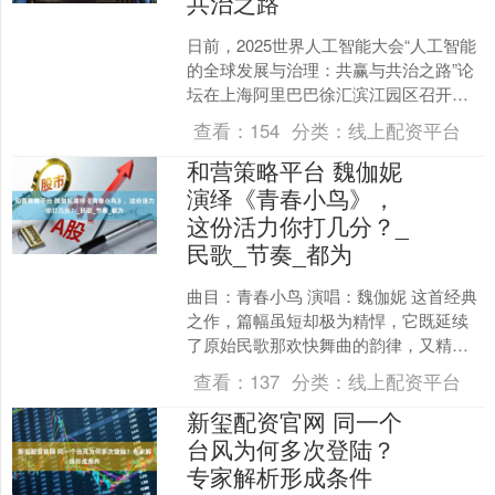
共治之路
日前，2025世界人工智能大会“人工智能
的全球发展与治理：共赢与共治之路”论
坛在上海阿里巴巴徐汇滨江园区召开。
本次论坛聚焦人工智能全球治理框架协
查看：
154
分类：
线上配资平台
同建设，倡导以“....
和营策略平台 魏伽妮
演绎《青春小鸟》，
这份活力你打几分？_
民歌_节奏_都为
曲目：青春小鸟 演唱：魏伽妮 这首经典
之作，篇幅虽短却极为精悍，它既延续
了原始民歌那欢快舞曲的韵律，又精妙
地将调式与节奏的变化融入其中，魏伽
查看：
137
分类：
线上配资平台
妮的精彩演绎，宛如林....
新玺配资官网 同一个
台风为何多次登陆？
专家解析形成条件