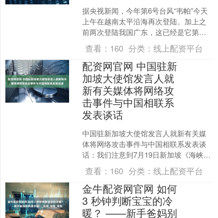
据央视新闻，今年第6号台风“韦帕”今天
上午在越南太平沿海再次登陆。加上之
前两次登陆我国广东，这已经是它第三
次登陆了。同一个台风需要怎样的条件
查看：
160
分类：
线上配资平台
才能多次登陆？哪些方....
配资网官网 中国驻新
加坡大使馆发言人就
新有关媒体将网络攻
击事件与中国相联系
发表谈话
中国驻新加坡大使馆发言人就新有关媒
体将网络攻击事件与中国相联系发表谈
话：我们注意到7月19日新加坡《海峡时
报》《联合早报》、亚洲新闻台等媒体
查看：
160
分类：
线上配资平台
在报道新加坡受到某网....
金牛配资网官网 如何
3 秒钟判断宝宝的冷
暖？ ——新手爸妈别