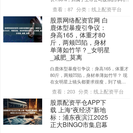
25.16亿元，同比下降1.31%；....
查看：
87
分类：
线上配资平台
股票网络配资官网 白
鹿体型暴瘦引争议：
身高165，体重才80
斤，两颊凹陷，身材
单薄如竹竿？_女明星
_减肥_莫离
白鹿体型暴瘦引争议：身高165，体重才
80斤，两颊凹陷，身材单薄如竹竿？ 现
在女明星上镜头都要求很瘦，到了镜头
之后才会呈现出正常的体重。 女明星对
查看：
203
分类：
线上配资平台
于身材管理都有....
股票配资平仓APP下
载 上海“夜经济”新地
标：浦东夜滨江2025
正大BINGO市集启幕