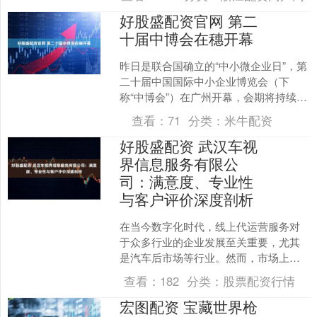
区」的挑战？无论你是想购入....
好股盛配资官网 第二
十届中博会在穗开幕
昨日是联合国确立的“中小微企业日”，第
二十届中国国际中小企业博览会（下
称“中博会”）在广州开幕，会期将持续至
30日。 本届中博会由工业和信息化部主
查看：
71
分类：
米牛配资
办，埃及中小微....
好股盛配资 武汉车视
界信息服务有限公
司：满意度、专业性
与客户评价深度剖析
在当今数字化时代，线上代运营服务对
于众多行业的企业发展至关重要，尤其
是汽车后市场等行业。然而，市场上线
上代运营服务公司参差不齐，企业在选
查看：
182
分类：
股票配资行情
择时往往会遇到诸多困扰。....
宏图配资 宝藏世界枪