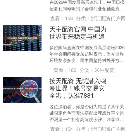
在2026中国发展高层论坛上，中国日报
记者孔闻峥听到了全球商业领袖最真实
的答案：“十五五”规划让中国市场具有稳
查看：
153
分类：
浙江配资门户网
定性。多位参与2....
天宇配资官网 中国为
世界带来稳定与机遇
多位国际嘉宾在中国发展高层论坛2026
年年会期间接受采访时表示，当今世界
环境复杂多变，而中国坚持对外开放，
为全球发展带来稳定和机遇。他们认
查看：
180
分类：
米牛配资
为，中国正以高质量发展....
按天配资 无忧潜入鸣
潮世界！账号交易安
全港，认准7881
各位漂泊者，你是否因为错过了某个关
键限定角色而无法搭配出理想阵容？是
否渴望一个拥有高练度今汐、吟霖或长
离的强力账号，助你轻松应对「无音
查看：
154
分类：
浙江配资门户网