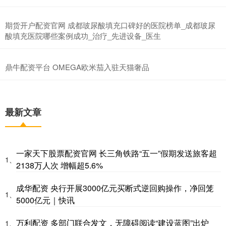
期货开户配资官网 成都玻尿酸填充口碑好的医院榜单_成都玻尿
酸填充医院哪些案例成功_治疗_先进设备_医生
鼎牛配资平台 OMEGA欧米茄入驻天猫奢品
最新文章
一家天下股票配资官网 长三角铁路“五一”假期发送旅客超
1、
2138万人次 增幅超5.6%
成华配资 央行开展3000亿元买断式逆回购操作，净回笼
1、
5000亿元｜快讯
万利配资 多部门联合发文，无障碍阅读“建设蓝图”出炉
1、