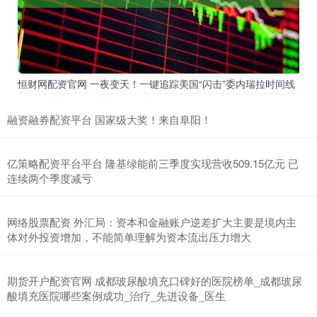
恒财网配资官网 一夜变天！一键追踪美国“闪击”委内瑞拉时间线
融资融券配资平台 国家级大奖！来自阜阳！
亿策略配资平台平台 隆基绿能前三季度实现营收509.15亿元 已
连续两个季度减亏
网络股票配资 外汇局：资本和金融账户逆差扩大主要是境内主
体对外投资增加，不能简单理解为资本流出压力增大
期货开户配资官网 成都玻尿酸填充口碑好的医院榜单_成都玻尿
酸填充医院哪些案例成功_治疗_先进设备_医生