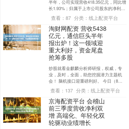
半年，公司实现营收418.35亿元，同比增
长1.93%；归属于上市公司股东的净利润
25.16亿元，同比下降1.31%；....
查看：
87
分类：
线上配资平台
淘财网配资 营收5438
亿元，通信巨头半年
报出炉！这一领域迎
重大利好，资金尾盘
抢筹多股
炒股就看金麒麟分析师研报，权威，专
业，及时，全面，助您挖掘潜力主题机
会！ 脑机接口迎重磅利好。 今日（8月7
日）沪指盘中再创年内新高。稀土永磁
查看：
137
分类：
线上配资平台
板块午后爆发，半导....
京海配资平台 会稽山
前三季度营收净利双
增 高端化、年轻化双
轮驱动业绩增长