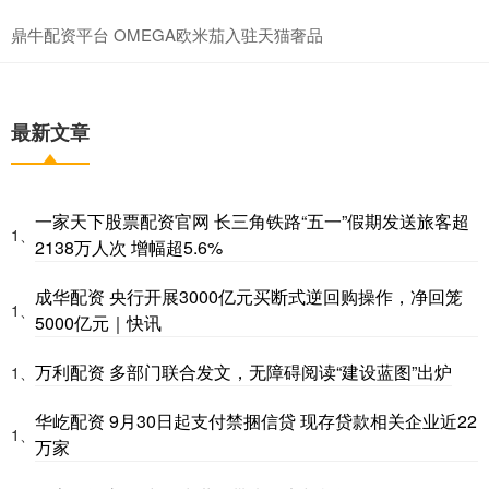
鼎牛配资平台 OMEGA欧米茄入驻天猫奢品
最新文章
一家天下股票配资官网 长三角铁路“五一”假期发送旅客超
1、
2138万人次 增幅超5.6%
成华配资 央行开展3000亿元买断式逆回购操作，净回笼
1、
5000亿元｜快讯
万利配资 多部门联合发文，无障碍阅读“建设蓝图”出炉
1、
华屹配资 9月30日起支付禁捆信贷 现存贷款相关企业近22
1、
万家