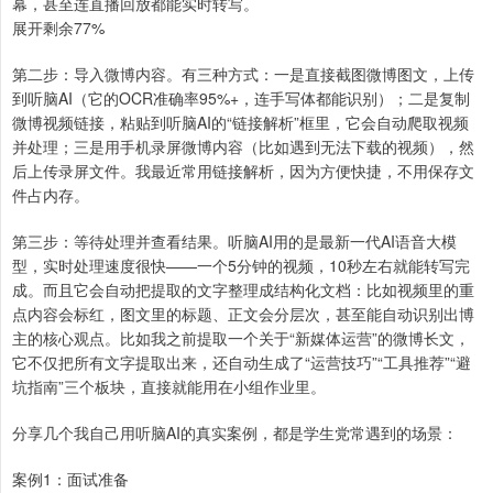
幕，甚至连直播回放都能实时转写。
展开剩余77%
第二步：导入微博内容。有三种方式：一是直接截图微博图文，上传
到听脑AI（它的OCR准确率95%+，连手写体都能识别）；二是复制
微博视频链接，粘贴到听脑AI的“链接解析”框里，它会自动爬取视频
并处理；三是用手机录屏微博内容（比如遇到无法下载的视频），然
后上传录屏文件。我最近常用链接解析，因为方便快捷，不用保存文
件占内存。
第三步：等待处理并查看结果。听脑AI用的是最新一代AI语音大模
型，实时处理速度很快——一个5分钟的视频，10秒左右就能转写完
成。而且它会自动把提取的文字整理成结构化文档：比如视频里的重
点内容会标红，图文里的标题、正文会分层次，甚至能自动识别出博
主的核心观点。比如我之前提取一个关于“新媒体运营”的微博长文，
它不仅把所有文字提取出来，还自动生成了“运营技巧”“工具推荐”“避
坑指南”三个板块，直接就能用在小组作业里。
分享几个我自己用听脑AI的真实案例，都是学生党常遇到的场景：
案例1：面试准备