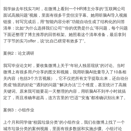
我学妹去年找实习时，在微博上看到一个HR博主分享的“互联网公司
面试高频问题”视频，里面有很多干货但没字幕。她用听脑AI导入视频
链接，转写完成后，用“智能内容分析”功能自动生成了结构化的问答
清单：比如“为什么选择我们公司”“你的优势是什么”等问题，每个问题
下面还整理了博主推荐的回答框架。她照着这个清单准备，最后拿到
了字节的实习offer，说“比自己瞎背有效多了”。
案例2：论文调研
我写毕业论文时，要收集微博上关于“年轻人独居现状”的讨论。当时
微博上有很多用户分享的图文和视频，我用听脑AI批量导入了10条相
关内容（包括3个方言视频），它不仅把所有文字提取出来，还自动分
类成“独居的好处”“遇到的问题”“解决办法”三个维度，甚至统计了高频
关键词。原来我可能要花一天整理的内容，用听脑AI不到半小时就搞
定了，而且准确率超高，连方言里的“巴适”“安逸”都准确识别出来了。
案例3：小组作业
上个月和同学做“校园垃圾分类”的小组作业，我们在微博上找了一个
城市垃圾分类的案例视频，里面有很多数据和实施步骤。小组讨论