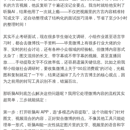
长的方言视频，他反复听了十遍还没记全要点。我当时就给他安利了
听脑AI，结果他用了一次就上瘾——不仅把视频里的方言内容精准转
写成文字，还自动整理成了结构化的面试技巧清单，节省了至少3小时
的整理时间！
其实不止考研面试，现在很多学生做论文调研、小组作业甚至语言学
习时，都会去微博找一手资料——毕竟微博上有很多行业大佬的分
享、实时的社会讨论，还有各种小众领域的经验帖。但微博内容形式
太杂了：图文混排的长文、带字幕或不带字幕的视频、甚至直播回
放……手动提取文字不仅效率低，还容易遗漏关键信息。比如之前我
帮小组做社会调研时，要收集微博上关于“00后消费观”的讨论，光截
图和复制就花了一下午，结果还漏掉了几个方言博主的核心观点，因
为之前用的转写工具识别不准，错漏百出。
那听脑AI到底怎么解决这些问题呢？我用它处理微博内容的流程其实
超简单，三步就能搞定：
第一步：打开听脑AI APP，选“多模态内容提取”。这个功能专门针对
图文、视频混合的内容，正好契合微博的特点。不像其他工具只能处
理单一形式，听脑AI能一次性搞定图片里的文字、视频里的语音和字