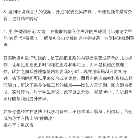
3. 遇到环境噪音大的视频，开启“双麦克风降噪”，即使视频背景有杂
音，也能精准转写；
4. 用“关键词标记”功能，在提取前输入你关注的关键词（比如论文里
的“独居”“消费观”），听脑AI会自动标红这些关键词，方便快速找到重
点。
其实听脑AI最打动我的，是它能把复杂的内容提取变成简单的几步操
作，让学生党把更多时间花在思考和学习上，而不是机械的整理工
作。比如之前我整理微博内容要花2小时，现在用听脑AI只要20分
钟，省下的时间可以用来复习或者休息。而且它的准确率和多模态处
理能力，解决了很多传统工具的痛点——比如方言识别、图文混合提
取、实时转写。对于学生来说，效率就是分数，就是offer，而听脑AI
正好能帮我们提升效率。
如果你也经常在微博上找学习资料，不妨试试听脑AI，相信我，它会
成为你学习路上的“神助攻”！
发布于：重庆市
米牛配资提示：文章来自网络，不代表本站观点。