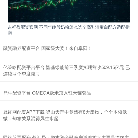
吉祥盈配资官网 不同年龄段奶粉怎么选？高乳清蛋白配方适配指
南
融资融券配资平台 国家级大奖！来自阜阳！
亿策略配资平台平台 隆基绿能前三季度实现营收509.15亿元 已
连续两个季度减亏
鼎牛配资平台 OMEGA欧米茄入驻天猫奢品
晟红网配资APP下载 梁山天罡中竟然有8大废物，个个本领低
微，却靠关系混得风生水起
网络股票配资 外汇局：资本和金融账户逆差扩大主要是境内主