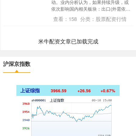
动。业内分析认为，如果持续升级，或
依次影响国内相关板块：出口(外需依
赖)、周期(能源供给扰动)以及科技(流动
查看：
158
分类：
股票配资行情
性收缩和风险偏好回....
米牛配资文章已加载完成
沪深京指数
上证综指
3966.59
+26.56
+0.67%