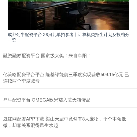
成都劲牛配资平台 26河北单招参考丨计算机类招生计划及投档分
一览
融资融券配资平台 国家级大奖！来自阜阳！
亿策略配资平台平台 隆基绿能前三季度实现营收509.15亿元 已
连续两个季度减亏
鼎牛配资平台 OMEGA欧米茄入驻天猫奢品
晟红网配资APP下载 梁山天罡中竟然有8大废物，个个本领低
微，却靠关系混得风生水起