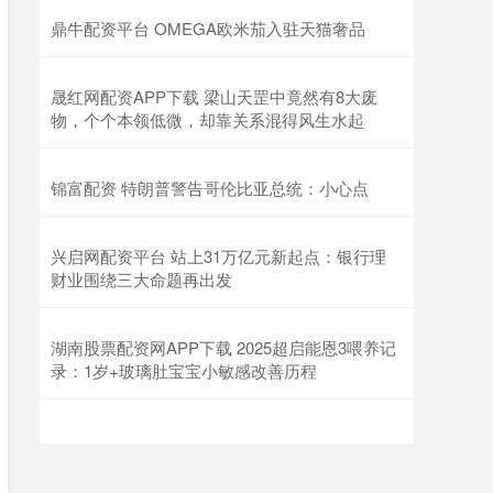
鼎牛配资平台 OMEGA欧米茄入驻天猫奢品
晟红网配资APP下载 梁山天罡中竟然有8大废
物，个个本领低微，却靠关系混得风生水起
锦富配资 特朗普警告哥伦比亚总统：小心点
兴启网配资平台 站上31万亿元新起点：银行理
财业围绕三大命题再出发
湖南股票配资网APP下载 2025超启能恩3喂养记
录：1岁+玻璃肚宝宝小敏感改善历程