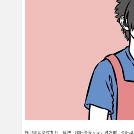
托尼老师给过九月、敖烈、哪吒等等人设计过发型，金吒基