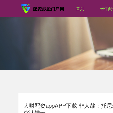
首页
米牛配
大财配资appAPP下载 非人哉：
空认错云