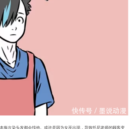
本每次染头发都会找他。或许是因为女巫出现，导致托尼老师的顾客变