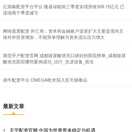
亿策略配资平台平台 隆基绿能前三季度实现营收509.15亿元 已
连续两个季度减亏
网络股票配资 外汇局：资本和金融账户逆差扩大主要是境内主
体对外投资增加，不能简单理解为资本流出压力增大
期货开户配资官网 成都玻尿酸填充口碑好的医院榜单_成都玻尿
酸填充医院哪些案例成功_治疗_先进设备_医生
鼎牛配资平台 OMEGA欧米茄入驻天猫奢品
最新文章
天宇配资官网 中国为世界带来稳定与机遇
1、